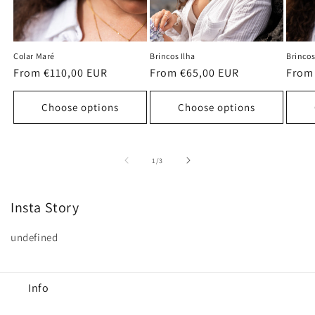
Colar Maré
Brincos Ilha
Brinco
Regular
From €110,00 EUR
Regular
From €65,00 EUR
Regu
From
price
price
price
Choose options
Choose options
of
1
/
3
Insta Story
undefined
Info